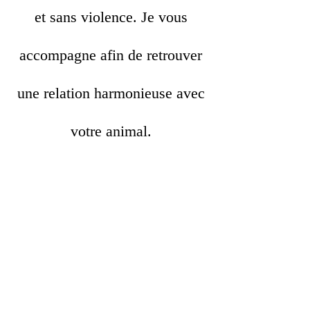
et sans violence. Je vous
accompagne afin de retrouver
une relation harmonieuse avec
votre animal.
Vous voulez retrouvez une relation harmonieuse avec votre
chien, chat, en tant que comportementaliste canin,
comportementaliste félin ou comportementaliste équin
j'interviens à votre domicile en Ardèche Drôme et Haute-
Loire.