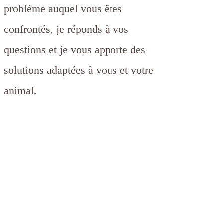
problème auquel vous êtes
confrontés, je réponds à vos
questions et je vous apporte des
solutions adaptées à vous et votre
animal
.
J'interviens avec bienveillance,
sans jugement, dans le respect de
chaque individu (humain et
animal).