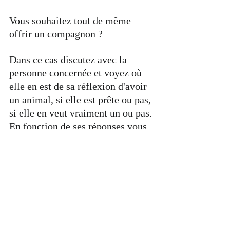
Vous souhaitez tout de même 
offrir un compagnon ?
Dans ce cas discutez avec la 
personne concernée et voyez où 
elle en est de sa réflexion d'avoir 
un animal, si elle est prête ou pas, 
si elle en veut vraiment un ou pas. 
En fonction de ses réponses vous 
pourrez l’accompagner dans ses 
recherches, dans ses visites, faites-
les ensemble si elle le souhaite, 
participez à son choix, envoyez-
lui des annonces, et voyez vers 
qui son cœur balance.
Quand son choix sera fait, vous 